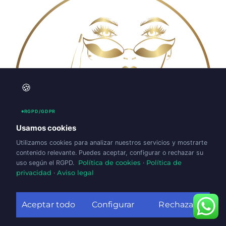
🍪
RGPD/GDPR
Usamos cookies
Utilizamos cookies para analizar nuestros servicios y mostrarte
contenido relevante. Puedes aceptar, configurar o rechazar su
uso según el RGPD.
Política de cookies
·
Política de
privacidad
·
Aviso legal
Estetica
Aceptar todo
Configurar
Rechazar
Todos los derechos reservados