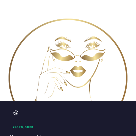
🍪
RGPD/GDPR