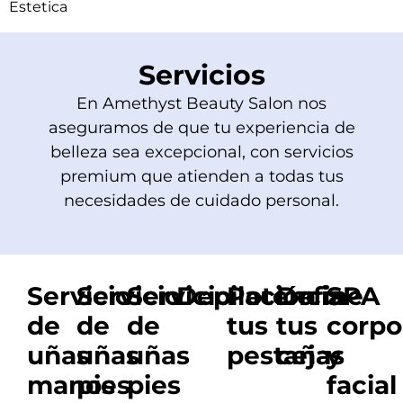
Estetica
Servicios
En Amethyst Beauty Salon nos
aseguramos de que tu experiencia de
belleza sea excepcional, con servicios
premium que atienden a todas tus
necesidades de cuidado personal.
Servicio
Servicio
Servicio
Depilación
Potencia
Define
SPA
de
de
de
tus
tus
corpo
uñas
uñas
uñas
pestañas
cejas
y
manos
pies
pies
facial